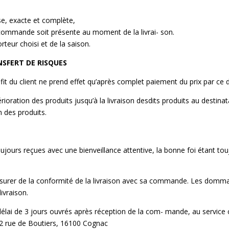
ise, exacte et complète,
a commande soit présente au moment de la livrai- son.
rteur choisi et de la saison.
NSFERT DE RISQUES
ofit du client ne prend effet qu’après complet paiement du prix par ce d
rioration des produits jusqu’à la livraison desdits produits au destinata
 des produits.
ujours reçues avec une bienveillance attentive, la bonne foi étant to
s’assurer de la conformité de la livraison avec sa commande. Les domma
ivraison.
élai de 3 jours ouvrés après réception de la com- mande, au service cl
 142 rue de Boutiers, 16100 Cognac