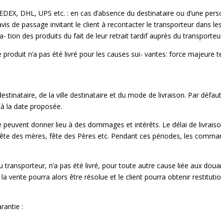
FEDEX, DHL, UPS etc. : en cas d’absence du destinataire ou d’une pe
avis de passage invitant le client à recontacter le transporteur dans les
 tion des produits du fait de leur retrait tardif auprès du transporteu
e produit n’a pas été livré pour les causes sui- vantes: force majeure t
stinataire, de la ville destinataire et du mode de livraison. Par défaut
e à la date proposée.
e peuvent donner lieu à des dommages et intérêts. Le délai de livraiso
, fête des mères, fête des Pères etc. Pendant ces périodes, les comman
té du transporteur, n’a pas été livré, pour toute autre cause liée aux d
 la vente pourra alors être résolue et le client pourra obtenir restituti
rantie :